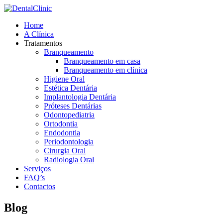
Home
A Clínica
Tratamentos
Branqueamento
Branqueamento em casa
Branqueamento em clínica
Higiene Oral
Estética Dentária
Implantologia Dentária
Próteses Dentárias
Odontopediatria
Ortodontia
Endodontia
Periodontologia
Cirurgia Oral
Radiologia Oral
Serviços
FAQ’s
Contactos
Blog