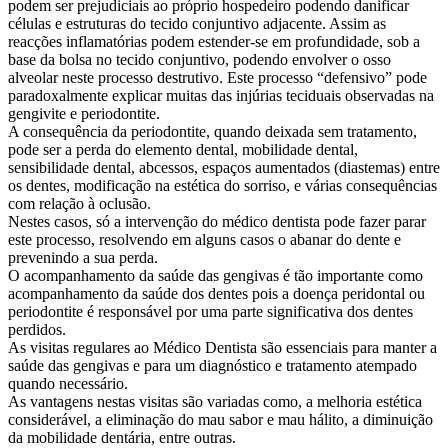
podem ser prejudiciais ao próprio hospedeiro podendo danificar
células e estruturas do tecido conjuntivo adjacente. Assim as
reacções inflamatórias podem estender-se em profundidade, sob a
base da bolsa no tecido conjuntivo, podendo envolver o osso
alveolar neste processo destrutivo. Este processo “defensivo” pode
paradoxalmente explicar muitas das injúrias teciduais observadas na
gengivite e periodontite.
A consequência da periodontite, quando deixada sem tratamento,
pode ser a perda do elemento dental, mobilidade dental,
sensibilidade dental, abcessos, espaços aumentados (diastemas) entre
os dentes, modificação na estética do sorriso, e várias consequências
com relação à oclusão.
Nestes casos, só a intervenção do médico dentista pode fazer parar
este processo, resolvendo em alguns casos o abanar do dente e
prevenindo a sua perda.
O acompanhamento da saúde das gengivas é tão importante como
acompanhamento da saúde dos dentes pois a doença peridontal ou
periodontite é responsável por uma parte significativa dos dentes
perdidos.
As visitas regulares ao Médico Dentista são essenciais para manter a
saúde das gengivas e para um diagnóstico e tratamento atempado
quando necessário.
As vantagens nestas visitas são variadas como, a melhoria estética
considerável, a eliminação do mau sabor e mau hálito, a diminuição
da mobilidade dentária, entre outras.