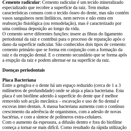
Cemento radicular
: Cemento radicular é um tecido mineralizado
especializado que recobre a superfície da raiz. Tem muitas
características comuns com o tecido ósseo do dente, mas não contém
vasos sanguíneos nem linfáticos, nem nervos e não entra em
reabsorção fisiológica (ou remodelação), mas é caracterizado por
uma contínua deposição ao longo da vida.
O cemento serve diferentes funções: insere as fibras do ligamento
periodontal da raiz e contribui para o processo de reparação após o
dano da superfície radicular. São conhecidos dois tipos de cemento:
cemento primário que se forma em conjunção com a formação da
raiz e da erupção dental. E o cemento secundário que se forma após
a erupção da raiz e podem alternar-se na superfície da raiz.
Doenças periodontais
Placa Bacteriana
Entre a gengiva e o dente há um espaço reduzido (cerca de 1 a 3
milímetros de profundidade) onde se aloja a placa bacteriana. Esta
placa é um biofilme aderido à superfície do dente que é melhor
removido sob acção mecânica – escavação e uso de fio dental e
escovas inter-dentais. A massa bacteriana aumenta com o contínuo
crescimento da aderência de organismos, com a adesão de novas
bactérias, e com a síntese de polímeros extra-celulares.
Com o aumento da espessura, a difusão dentro e fora do biofilme
começa a tornar-se mais difícil. Como resultado da rápida utilização