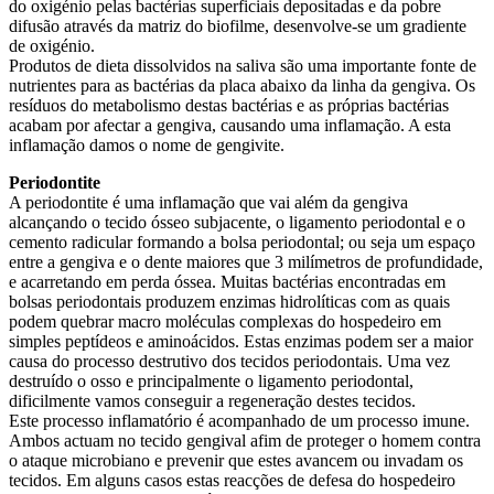
do oxigénio pelas bactérias superficiais depositadas e da pobre
difusão através da matriz do biofilme, desenvolve-se um gradiente
de oxigénio.
Produtos de dieta dissolvidos na saliva são uma importante fonte de
nutrientes para as bactérias da placa abaixo da linha da gengiva. Os
resíduos do metabolismo destas bactérias e as próprias bactérias
acabam por afectar a gengiva, causando uma inflamação. A esta
inflamação damos o nome de gengivite.
Periodontite
A periodontite é uma inflamação que vai além da gengiva
alcançando o tecido ósseo subjacente, o ligamento periodontal e o
cemento radicular formando a bolsa periodontal; ou seja um espaço
entre a gengiva e o dente maiores que 3 milímetros de profundidade,
e acarretando em perda óssea. Muitas bactérias encontradas em
bolsas periodontais produzem enzimas hidrolíticas com as quais
podem quebrar macro moléculas complexas do hospedeiro em
simples peptídeos e aminoácidos. Estas enzimas podem ser a maior
causa do processo destrutivo dos tecidos periodontais. Uma vez
destruído o osso e principalmente o ligamento periodontal,
dificilmente vamos conseguir a regeneração destes tecidos.
Este processo inflamatório é acompanhado de um processo imune.
Ambos actuam no tecido gengival afim de proteger o homem contra
o ataque microbiano e prevenir que estes avancem ou invadam os
tecidos. Em alguns casos estas reacções de defesa do hospedeiro