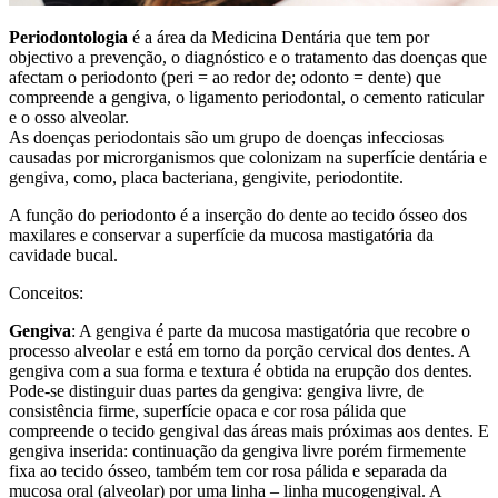
Periodontologia
é a área da Medicina Dentária que tem por
objectivo a prevenção, o diagnóstico e o tratamento das doenças que
afectam o periodonto (peri = ao redor de; odonto = dente) que
compreende a gengiva, o ligamento periodontal, o cemento raticular
e o osso alveolar.
As doenças periodontais são um grupo de doenças infecciosas
causadas por microrganismos que colonizam na superfície dentária e
gengiva, como, placa bacteriana, gengivite, periodontite.
A função do periodonto é a inserção do dente ao tecido ósseo dos
maxilares e conservar a superfície da mucosa mastigatória da
cavidade bucal.
Conceitos:
Gengiva
: A gengiva é parte da mucosa mastigatória que recobre o
processo alveolar e está em torno da porção cervical dos dentes. A
gengiva com a sua forma e textura é obtida na erupção dos dentes.
Pode-se distinguir duas partes da gengiva: gengiva livre, de
consistência firme, superfície opaca e cor rosa pálida que
compreende o tecido gengival das áreas mais próximas aos dentes. E
gengiva inserida: continuação da gengiva livre porém firmemente
fixa ao tecido ósseo, também tem cor rosa pálida e separada da
mucosa oral (alveolar) por uma linha – linha mucogengival. A