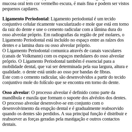
mucosa oral tem cor vermelho escura, é mais fina e podem ser vistos
pequenos capilares.
Ligamento Periodontal
: Ligamento periodontal é um tecido
conjuntivo celular ricamente vascularizado e mole que está em torno
da raiz do dente e une o cemento radicular com a lâmina dura do
osso alveolar próprio. Em radiografias da região de pré molares, o
Ligamento Periodontal está incluído no espaço entre as raízes dos
dentes e a lamina dura ou osso alveolar próprio.
O Ligamento Periodontal comunica através de canais vasculares
(canais de Volkmann) com os espaços medulares do osso alveolar
próprio. O Ligamento Periodontal também é essencial para a
mobilidade dental, que vai ser determinada pela sua largura, altura e
qualidade. o dente está unido ao osso por bandas de fibras.
Este com o cemento radicular, são desenvolvidos a partir do tecido
conjuntivo mole do folículo que se encontra em torno do dente.
Osso alveolar
: O processo alveolar é definido como parte da
mandíbula e maxila que formam o suporte dos alvéolos dos dentes.
O processo alveolar desenvolve-se em conjunto com o
desenvolvimento da erupção dental e é gradualmente reabsorvido
quando os dentes são perdidos. A sua principal função é distribuir e
reabsorver as forças geradas pela mastigação e outros contactos
dentais.